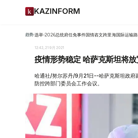
KAZINFORM
选举-2026
总统府
任免
事件
国情咨文
跨里海国际运输路
趋势:
12:42, 21 9月 2021
疫情形势稳定 哈萨克斯坦将
哈通社/努尔苏丹/9月21日--哈萨克斯坦政
防控跨部门委员会工作会议。