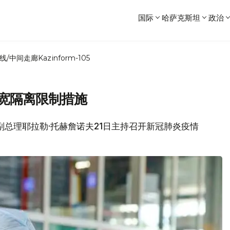
国际
哈萨克斯坦
政治
线/中间走廊
Kazinform-105
放宽隔离限制措施
府副总理耶拉勒·托赫詹诺夫21日主持召开新冠肺炎疫情