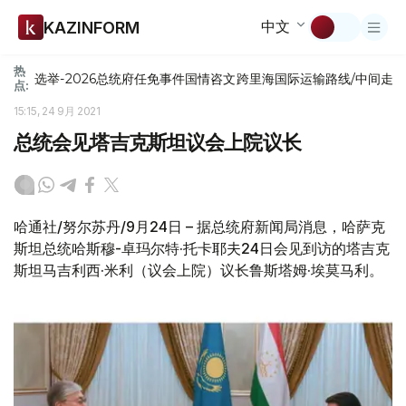
中文
KAZINFORM
热
选举-2026
总统府
任免
事件
国情咨文
跨里海国际运输路线/中间走
点:
15:15, 24 9月 2021
总统会见塔吉克斯坦议会上院议长
哈通社/努尔苏丹/9月24日 – 据总统府新闻局消息，哈萨克
斯坦总统哈斯穆-卓玛尔特·托卡耶夫24日会见到访的塔吉克
斯坦马吉利西·米利（议会上院）议长鲁斯塔姆·埃莫马利。