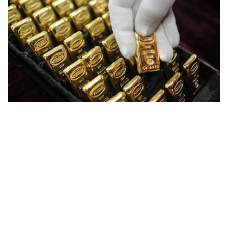
Фото: ӨзА
季度报告显示，哈萨克斯坦国家银行黄金储备增加了15吨。
波兰是2026年第二季度最大的黄金买家。该国在2026年第
二季度增加了51吨黄金储备。
中国购买了33吨黄金，乌兹别克斯坦购买了16吨，哈萨克
斯坦购买了15吨。约旦和捷克共和国的中央银行也分别增加
了6吨黄金储备。
全球各国央行在第二季度共购买了约289吨黄金，比2025年