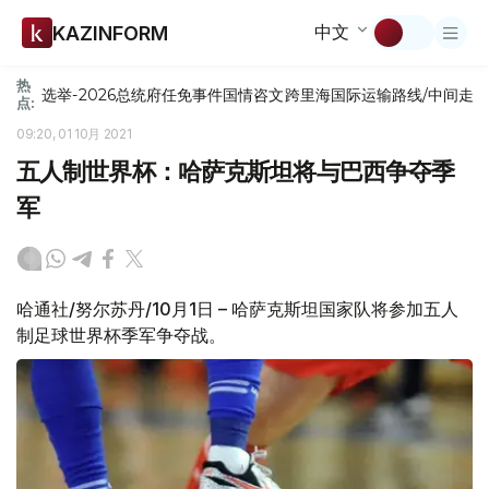
中文
KAZINFORM
热
选举-2026
总统府
任免
事件
国情咨文
跨里海国际运输路线/中间走
点:
09:20, 01 10月 2021
五人制世界杯：哈萨克斯坦将与巴西争夺季
军
哈通社/努尔苏丹/10月1日 – 哈萨克斯坦国家队将参加五人
制足球世界杯季军争夺战。