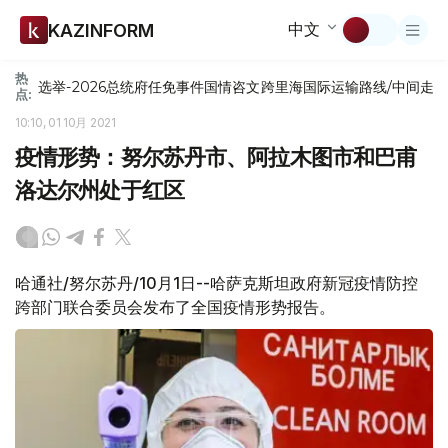
中文
KAZINFORM
热
选举-2026
总统府
任免
事件
国情咨文
跨里海国际运输路线/中间走
点:
10:10, 01 10月 2021
疫情形势：努尔苏丹市、阿拉木图市和巴甫
洛达尔州处于红区
哈通社/努尔苏丹/10月1日--哈萨克斯坦政府新冠疫情防控
跨部门联合委员会发布了全国疫情形势报告。