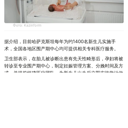
Фото: Kazinform
据介绍，目前哈萨克斯坦每年为约1400名新生儿实施手
术，全国各地区围产期中心均可提供相关专科医疗服务。
卫生部表示，在胎儿被诊断出患有先天性畸形后，孕妇将被
转诊至专业围产期中心，制定妊娠管理方案、分娩时间及方
式，并提前组建医疗团队，为新生儿出生后立即实施救治做
好准备。
目前，现代产前诊断技术可在孕18至20周发现多种先天性
疾病，为新生儿出生后尽早接受手术治疗创造条件。
自2025年8月起，哈萨克斯坦实施“Аналар саулығы”（母
亲健康）孕前健康计划，目前项目覆盖率已达54%，女性
可免费接受10项基础检查。