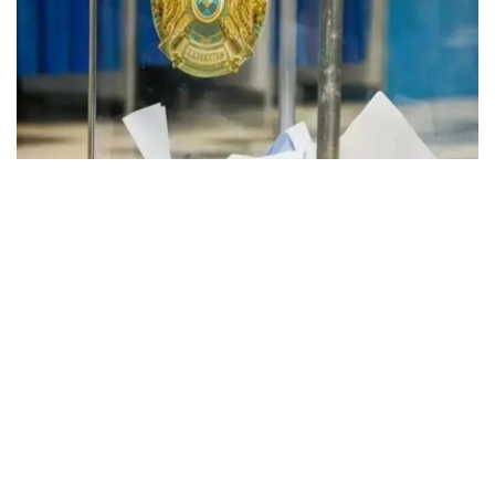
Фото: Kazinform
阿伊马纳库莫夫在中央选举委员会会议上介绍，根据中央选
举委员会7月1日首次会议通过的决议，各地执行机构已于8
月2日，即投票日前20天，向各级选举委员会提交选民名
单。目前，全国共有1260.5788万名选民完成登记。
他表示，阿斯塔纳、阿拉木图以及阿拉木图州和突厥斯坦州
的登记选民人数最多。
阿伊马纳库莫夫还介绍了选民登记证明（即异地投票证明）
的办理办法。选民如因投票日身处其他地区，可凭书面申请