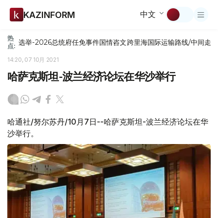
中文
KAZINFORM
热
选举-2026
总统府
任免
事件
国情咨文
跨里海国际运输路线/中间走
点:
14:20, 07 10月 2021
哈萨克斯坦-波兰经济论坛在华沙举行
哈通社/努尔苏丹/10月7日--哈萨克斯坦-波兰经济论坛在华
沙举行。