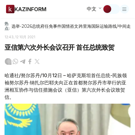
中文
KAZINFORM
热
选举-2026
总统府
任免
事件
国情咨文
跨里海国际运输路线/中间走
点:
12:43, 12 10月 2021
亚信第六次外长会议召开 首任总统致贺
哈通社/努尔苏丹/10月12日 – 哈萨克斯坦首任总统-民族领
袖努尔苏丹·纳扎尔巴耶夫向正在首都努尔苏丹市举行的亚
洲相互协作与信任措施会议（亚信）第六次外长会议致贺
信。