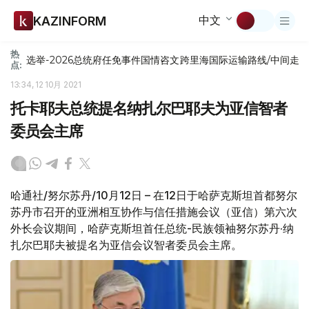
中文
KAZINFORM
热
选举-2026
总统府
任免
事件
国情咨文
跨里海国际运输路线/中间走
点:
13:34, 12 10月 2021
托卡耶夫总统提名纳扎尔巴耶夫为亚信智者
委员会主席
哈通社/努尔苏丹/10月12日 – 在12日于哈萨克斯坦首都努尔
苏丹市召开的亚洲相互协作与信任措施会议（亚信）第六次
外长会议期间，哈萨克斯坦首任总统-民族领袖努尔苏丹·纳
扎尔巴耶夫被提名为亚信会议智者委员会主席。