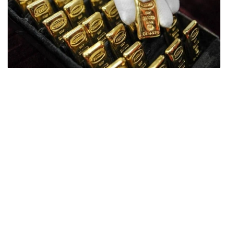
Фото: ӨзА
季度报告显示，哈萨克斯坦国家银行黄金储备增加了15吨。
波兰是2026年第二季度最大的黄金买家。该国在2026年第
二季度增加了51吨黄金储备。
中国购买了33吨黄金，乌兹别克斯坦购买了16吨，哈萨克
斯坦购买了15吨。约旦和捷克共和国的中央银行也分别增加
了6吨黄金储备。
全球各国央行在第二季度共购买了约289吨黄金，比2025年
同期增长了62%。去年同期，黄金购买量约为178吨。
世界黄金协会称，黄金需求的增长受到地缘政治不确定性、