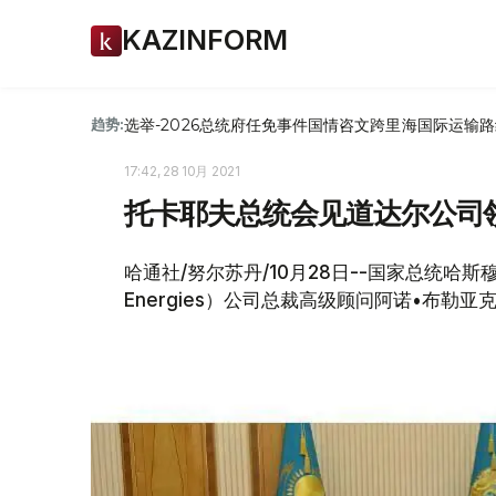
KAZINFORM
选举-2026
总统府
任免
事件
国情咨文
跨里海国际运输路
趋势:
17:42, 28 10月 2021
托卡耶夫总统会见道达尔公司
哈通社/努尔苏丹/10月28日--国家总统哈斯
Energies）公司总裁高级顾问阿诺•布勒