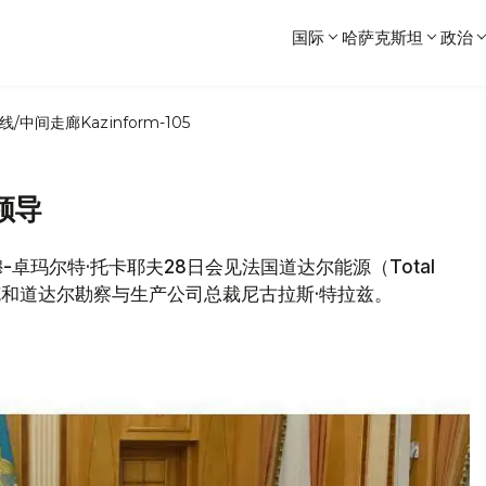
国际
哈萨克斯坦
政治
线/中间走廊
Kazinform-105
领导
穆-卓玛尔特·托卡耶夫28日会见法国道达尔能源（Total
亚克和道达尔勘察与生产公司总裁尼古拉斯·特拉兹。