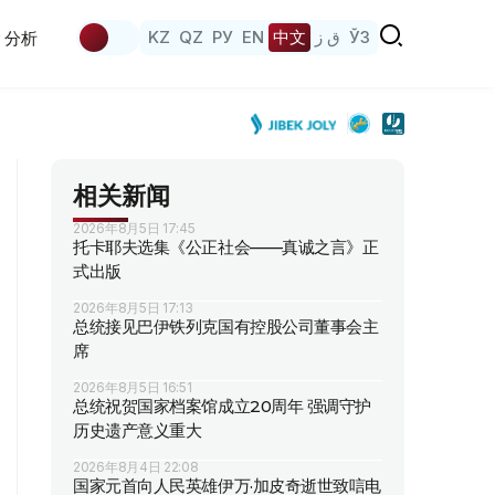
KZ
QZ
РУ
EN
中文
ق ز
ЎЗ
分析
相关新闻
2026年8月5日 17:45
托卡耶夫选集《公正社会——真诚之言》正
式出版
2026年8月5日 17:13
总统接见巴伊铁列克国有控股公司董事会主
席
2026年8月5日 16:51
总统祝贺国家档案馆成立20周年 强调守护
历史遗产意义重大
2026年8月4日 22:08
国家元首向人民英雄伊万·加皮奇逝世致唁电