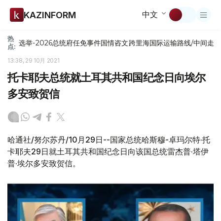
中文
KAZINFORM
热
选举-2026
总统府
任免
事件
国情咨文
跨里海国际运输路线/中间走
点:
13:38, 29 10月 2021
托卡耶夫总统就土耳其共和国纪念日向埃尔
多安致贺信
哈通社/努尔苏丹/10月29日--国家总统哈斯穆-卓玛尔特·托
卡耶夫29日就土耳其共和国纪念日向该国总统雷杰普·塔伊
普·埃尔多安致贺信。