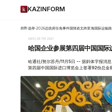
KAZINFORM
选举-2026
总统府
任免
事件
国情咨文
跨里海国际运输路
趋势:
08:51, 05 11月 2021
哈国企业参展第四届中国国际
哈通社/努尔苏丹/11月5日 -- 据斜体字
第四届中国国际进口博览会上签署92份总金