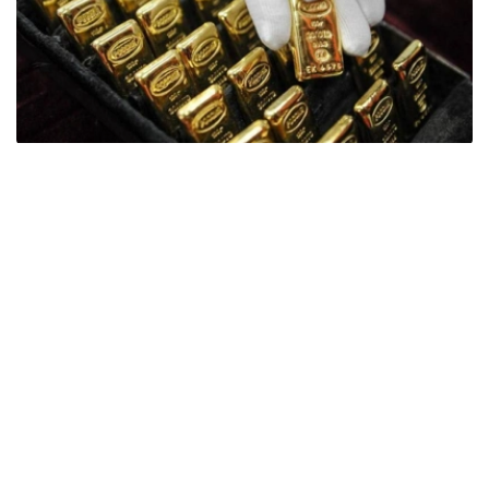
Фото: ӨзА
季度报告显示，哈萨克斯坦国家银行黄金储备增加了15吨。
波兰是2026年第二季度最大的黄金买家。该国在2026年第
二季度增加了51吨黄金储备。
中国购买了33吨黄金，乌兹别克斯坦购买了16吨，哈萨克
斯坦购买了15吨。约旦和捷克共和国的中央银行也分别增加
了6吨黄金储备。
全球各国央行在第二季度共购买了约289吨黄金，比2025年
同期增长了62%。去年同期，黄金购买量约为178吨。
世界黄金协会称，黄金需求的增长受到地缘政治不确定性、