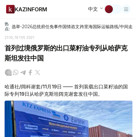
中文
KAZINFORM
热
选举-2026
总统府
任免
事件
国情咨文
跨里海国际运输路线/中间走
点:
21:10, 19 11月 2021
首列过境俄罗斯的出口菜籽油专列从哈萨克
斯坦发往中国
哈通社/阔科谢套/11月19日 —— 首列装载出口菜籽油的国
际专列19日从哈萨克斯坦阔克谢套发往中国。