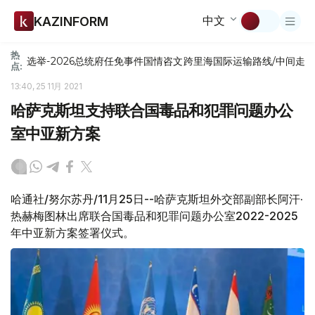
中文
KAZINFORM
热
选举-2026
总统府
任免
事件
国情咨文
跨里海国际运输路线/中间走
点:
13:40, 25 11月 2021
哈萨克斯坦支持联合国毒品和犯罪问题办公
室中亚新方案
哈通社/努尔苏丹/11月25日--哈萨克斯坦外交部副部长阿汗·
热赫梅图林出席联合国毒品和犯罪问题办公室2022-2025
年中亚新方案签署仪式。