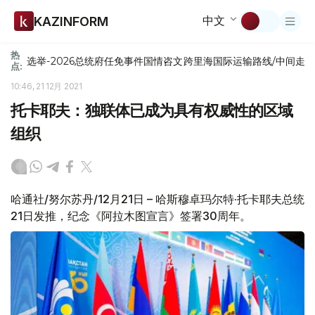
中文
KAZINFORM
热
选举-2026
总统府
任免
事件
国情咨文
跨里海国际运输路线/中间走
点:
10:46, 21 12月 2021
托卡耶夫：独联体已成为具有权威性的区域
组织
哈通社/努尔苏丹/12月21日 – 哈斯穆卓玛尔特·托卡耶夫总统
21日发推，纪念《阿拉木图宣言》签署30周年。