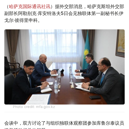
（
哈萨克国际通讯社讯
）据外交部消息，哈萨克斯坦外交部
副部长阿勒别克·库安特洛夫5日会见独联体第一副秘书长伊
戈尔·彼得里申科。
Photo credit: mfa.gov.kz
会谈中，双方讨论了与组织独联体观察团参加库鲁尔泰议员