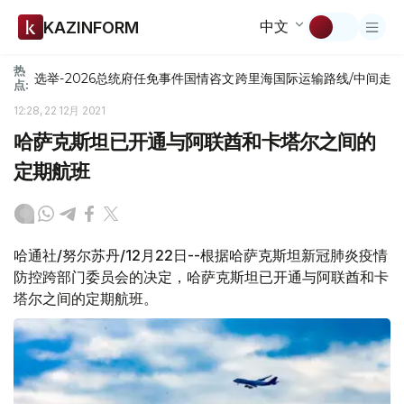
中文
KAZINFORM
热
选举-2026
总统府
任免
事件
国情咨文
跨里海国际运输路线/中间走
点:
12:28, 22 12月 2021
哈萨克斯坦已开通与阿联酋和卡塔尔之间的
定期航班
哈通社/努尔苏丹/12月22日--根据哈萨克斯坦新冠肺炎疫情
防控跨部门委员会的决定，哈萨克斯坦已开通与阿联酋和卡
塔尔之间的定期航班。