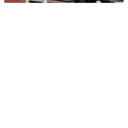
Фото: Министерство транспорта РК
与此同时，哈萨克斯坦计划分阶段推进载人无人驾驶航空系
统本地化生产。这将有助于发展高技术装备制造业、创造新
的就业岗位并扩大产业协作。