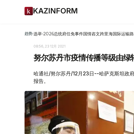
KAZINFORM
选举-2026
总统府
任免
事件
国情咨文
跨里海国际运输路
趋势:
08:56, 23 12月 2021
努尔苏丹市疫情传播等级由绿
哈通社/努尔苏丹/12月23日--哈萨克斯
报告。