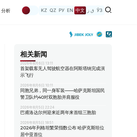
KZ
QZ
РУ
EN
中文
ق ز
ЎЗ
分析
相关新闻
2026年8月6日 13:11
首架载客无人驾驶航空器在阿斯塔纳完成演
示飞行
2026年8月6日 10:11
同胞兄弟，同一身军装——哈萨克斯坦国民
警卫队约40对双胞胎并肩服役
2026年8月5日 22:24
巴甫洛达尔州迎来近两年来首组三胞胎
2026年8月5日 18:51
2026年列格坦繁荣指数公布 哈萨克斯坦位
居中亚首位