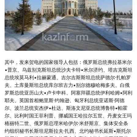
其中，发来贺电的国家领导人包括：俄罗斯总统弗拉基米尔
•普京、乌兹别克斯坦总统沙夫卡特•米尔济约、塔吉克斯坦
总统埃莫马利•拉赫蒙通、吉尔吉斯斯坦总统萨德尔·扎帕罗
夫、土库曼斯坦总统库尔班古力•别尔德穆哈梅多夫、白俄
罗斯总统亚历山大•卢卡申科、阿塞拜疆总统伊利哈姆•阿利
耶夫、英国首相鲍里斯·约翰逊、匈牙利总统亚诺斯·阿德
尔、波兰总统安杰伊•杜达、斯洛文尼亚总统博鲁特•帕霍
尔、比利时国王菲利普、挪威国王哈拉尔五世、丹麦女王玛
格丽特二世、俄罗斯总理米哈伊尔·米舒斯京、集体安全条
约组织秘书长斯坦尼斯拉夫·扎西、北约秘书长延斯•斯托尔