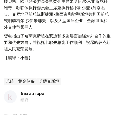
滕贝格、欧亚经济委员会执委会主席米哈伊尔·米亚斯尼科
维奇、独联体执行委员会主席兼执行秘书谢尔盖•列别杰
夫、克罗地亚前总统斯捷潘•梅西奇和鞑靼斯坦共和国前总
统明季梅尔·沙伊米耶夫，以及大型国际企业、金融组织和
外交使节领导人。
贺电指出了哈萨克斯坦在双边和多边层面加强对外合作的重
要和优先方向，并祝托卡耶夫总统工作顺利，祝愿哈萨克斯
坦人民繁荣发展。
【编译：小穆】
总统
黄金储备
哈萨克斯坦
без автора
编译