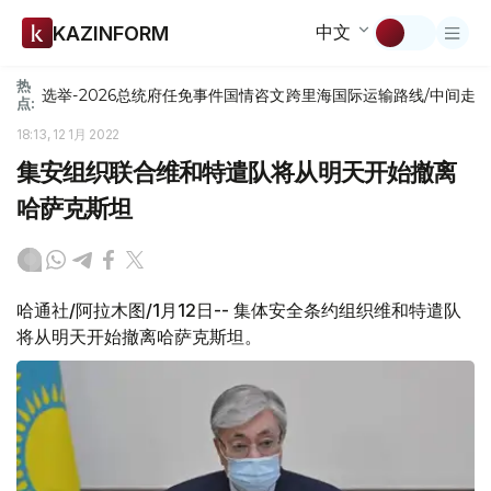
中文
KAZINFORM
热
选举-2026
总统府
任免
事件
国情咨文
跨里海国际运输路线/中间走
点:
18:13, 12 1月 2022
集安组织联合维和特遣队将从明天开始撤离
哈萨克斯坦
哈通社/阿拉木图/1月12日-- 集体安全条约组织维和特遣队
将从明天开始撤离哈萨克斯坦。