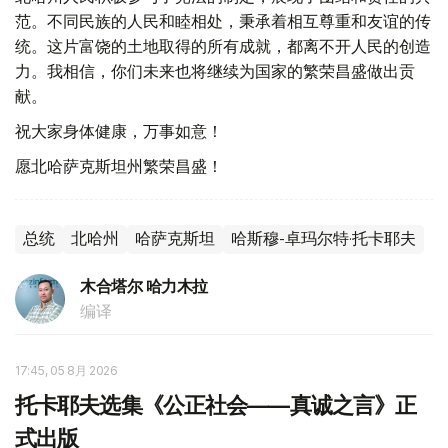
范。不同民族的人民和睦相处，秉承着相互尊重和友谊的传
统。这片富饶的土地取得的所有成就，都离不开人民的创造
力。我相信，你们未来也将继续为国家的繁荣昌盛做出贡
献。
祝大家身体健康，万事如意！
愿北哈萨克斯坦州繁荣昌盛！
总统
北哈州
哈萨克斯坦
哈斯穆-卓玛尔特·托卡耶夫
木合塔尔 哈力木拉
编译
17:45, 05 8月 2026
托卡耶夫选集《公正社会——真诚之言》正
式出版