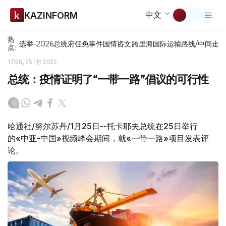
中文
KAZINFORM
热
选举-2026
总统府
任免
事件
国情咨文
跨里海国际运输路线/中间走
点:
17:59, 25 1月 2022
总统：疫情证明了“一带一路”倡议的可行性
哈通社/努尔苏丹/1月25日--托卡耶夫总统在25日举行
的«中亚-中国»视频峰会期间，就«一带一路»项目发表评
论。