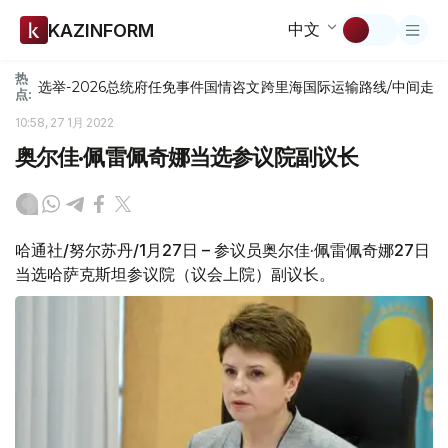
中文
KAZINFORM
热
选举-2026
总统府
任免
事件
国情咨文
跨里海国际运输路线/中间走
点:
10:58, 27 1月 2022
奥尔佳·佩雷佩奇娜当选参议院副议长
哈通社/努尔苏丹/1月27日 – 参议员奥尔佳·佩雷佩奇娜27日
当选哈萨克斯坦参议院（议会上院）副议长。