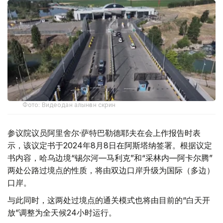
Фото: Видеодан алынған скрин
参议院议员阿里舍尔·萨特巴勒德耶夫在会上作报告时表
示，该议定书于2024年8月8日在阿斯塔纳签署。根据议定
书内容，哈乌边境“锡尔河—马利克”和“采林内—阿卡尔腾”
两处公路过境点的性质，将由双边口岸升级为国际（多边）
口岸。
与此同时，这两处过境点的通关模式也将由目前的“白天开
放”调整为全天候24小时运行。