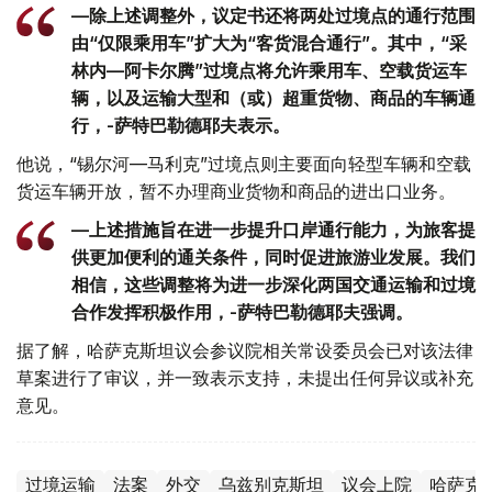
—除上述调整外，议定书还将两处过境点的通行范围
由“仅限乘用车”扩大为“客货混合通行”。其中，“采
林内—阿卡尔腾”过境点将允许乘用车、空载货运车
辆，以及运输大型和（或）超重货物、商品的车辆通
行，-萨特巴勒德耶夫表示。
他说，“锡尔河—马利克”过境点则主要面向轻型车辆和空载
货运车辆开放，暂不办理商业货物和商品的进出口业务。
—上述措施旨在进一步提升口岸通行能力，为旅客提
供更加便利的通关条件，同时促进旅游业发展。我们
相信，这些调整将为进一步深化两国交通运输和过境
合作发挥积极作用，-萨特巴勒德耶夫强调。
据了解，哈萨克斯坦议会参议院相关常设委员会已对该法律
草案进行了审议，并一致表示支持，未提出任何异议或补充
意见。
过境运输
法案
外交
乌兹别克斯坦
议会上院
哈萨克