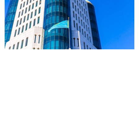
Фото: Солтан Жексенбеков / Kazinform
阿什姆巴耶夫表示，本届议会例会将在两院联席会议后正式
闭幕。根据获得全民广泛支持的新宪法，自7月1日起，现行
议会职权终止；8月将举行一院制议会——库鲁尔泰
（Құрылтай）选举，新议会将于9月1日正式开始履职。
他说，建立在1995年宪法基础上的两院制议会将圆满完成
30年的历史使命，这将成为开启国家发展新阶段的重要时