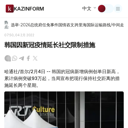
中文
KAZINFORM
热
选举-2026
总统府
任免
事件
国情咨文
跨里海国际运输路线/中间走
点:
07:50, 04 2月 2022
韩国因新冠疫情延长社交限制措施
哈通社/首尔/2月4日 -- 韩国的冠病新增病例创单日新高，
累计病例突破93万起，当局宣布把现行保持社交距离的措
施延长两个星期。