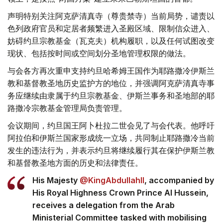
声明特别关注阿克萨清真寺（尊贵禁寺）当前局势，谴责以
色列政府官员和定居者频繁进入圣殿区域、限制信众进入、
妨碍约旦宗教基金（瓦克夫）机构履职，以及任何试图改变
现状、包括按时间或空间划分圣地管理权限的做法。
与会各方再次重申支持约旦哈希姆王国作为耶路撒冷伊斯兰
教和基督教圣地历史监护方的地位，并强调阿克萨清真寺事
务应继续由隶属于约旦宗教基金、伊斯兰事务和圣地部的耶
路撒冷宗教基金管理局负责管理。
会议期间，约旦国王阿卜杜拉二世会见了与会代表。他呼吁
阿拉伯和伊斯兰国家形成统一立场，共同制止耶路撒冷当前
发生的违法行为，并表示约旦将继续履行其在保护伊斯兰教
和基督教圣地方面的历史和法律责任。
His Majesty
@KingAbdullahII
, accompanied by
His Royal Highness Crown Prince Al Hussein,
receives a delegation from the Arab
Ministerial Committee tasked with mobilising