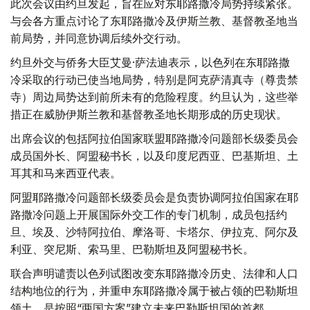
此次会议由约旦发起，旨在应对东耶路撒冷局势持续紧张。
与会各方重点讨论了东耶路撒冷及伊斯兰教、基督教圣地当
前局势，并同意协调后续外交行动。
约旦外交与侨务大臣艾曼·萨法迪表示，以色列在东耶路撒
冷采取的行动已使当地局势，特别是阿克萨清真寺（尊贵禁
寺）周边局势达到前所未有的危险程度。约旦认为，这些举
措正在威胁伊斯兰教和基督教圣地长期形成的历史现状。
出席会议的包括阿拉伯国家联盟耶路撒冷问题部长级委员会
成员国外长、阿盟秘书长，以及印度尼西亚、巴基斯坦、土
耳其和马来西亚代表。
阿盟耶路撒冷问题部长级委员会是负责协调阿拉伯国家在耶
路撒冷问题上开展国际外交工作的专门机制，成员包括约
旦、埃及、沙特阿拉伯、摩洛哥、卡塔尔、伊拉克、阿尔及
利亚、突尼斯、索马里、巴勒斯坦及阿盟秘书长。
联合声明谴责以色列试图改变东耶路撒冷历史、法律和人口
结构地位的行为，并重申东耶路撒冷属于被占领的巴勒斯坦
领土，是按照“两国方案”建立未来巴勒斯坦国的首都。