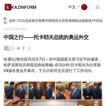
中文
KAZINFORM
热
选举-2026
总统府
任免
事件
国情咨文
跨里海国际运输路线/中间走
点:
11:22, 07 2月 2022
中国之行——托卡耶夫总统的奥运外交
哈通社/努尔苏丹/2月7日 – 应中国国家主席习近平的邀请，
哈萨克斯坦共和国总统哈斯穆-卓玛尔特·托卡耶夫为出席第
24届冬奥会开幕式，于几日前对北京进行了工作访问。