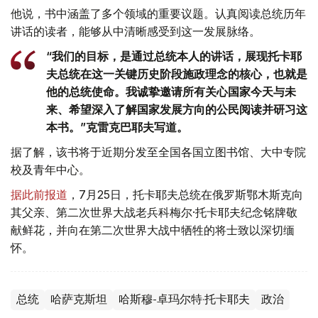
他说，书中涵盖了多个领域的重要议题。认真阅读总统历年
讲话的读者，能够从中清晰感受到这一发展脉络。
“我们的目标，是通过总统本人的讲话，展现托卡耶
夫总统在这一关键历史阶段施政理念的核心，也就是
他的总统使命。我诚挚邀请所有关心国家今天与未
来、希望深入了解国家发展方向的公民阅读并研习这
本书。”克雷克巴耶夫写道。
据了解，该书将于近期分发至全国各国立图书馆、大中专院
校及青年中心。
据此前报道
，7月25日，托卡耶夫总统在俄罗斯鄂木斯克向
其父亲、第二次世界大战老兵科梅尔·托卡耶夫纪念铭牌敬
献鲜花，并向在第二次世界大战中牺牲的将士致以深切缅
怀。
总统
哈萨克斯坦
哈斯穆-卓玛尔特·托卡耶夫
政治