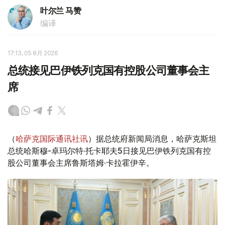
叶尔兰 马赞
编译
17:13, 05 8月 2026
总统接见巴伊铁列克国有控股公司董事会主
席
（
哈萨克国际通讯社讯
）据总统府新闻局消息，哈萨克斯坦
总统哈斯穆-卓玛尔特·托卡耶夫5日接见巴伊铁列克国有控
股公司董事会主席鲁斯塔姆·卡拉霍伊辛。