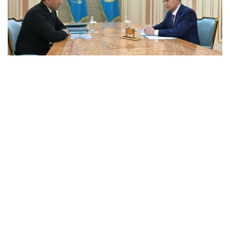
Фото: Ақорда
会谈中，总统听取了工作任务落实进展，以及集团发展规划
报告。
卡拉霍伊辛表示，公司投资和贷款组合预计将达到14.3万亿
坚戈，并增至16.5万亿坚戈，年净利润将超过4000亿坚
戈。
根据 2025 年的统计结果，在控股公司的支持下，共有77.5
万个家庭（包括1.16万个等候名单上的家庭）获得了住房。
去年，共资助了77个大型项目和2.74万个中小企业项目，
扶持了131家出口型企业。7200家农业生产企业租赁了1.14