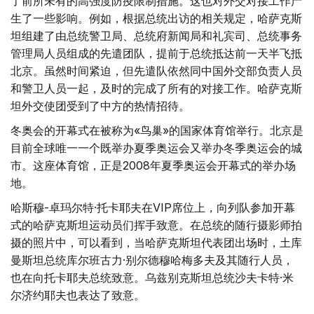
了前所未有的高强度防疫限制措施。这也对外交对接工作产
生了一些影响。例如，根据总统出访的相关规定，哈萨克斯
坦组建了由总统警卫局、总统府新闻局和礼宾司、总统事务
管理局人员组成的先遣团队，提前于总统抵达前一天半飞抵
北京。虽然时间紧迫，但先遣队依然同中国外交部负责人员
和警卫人员一起，及时的完成了所有的对接工作。哈萨克斯
坦外交使团受到了中方的热情招待。
冬奥会的开幕式在被称为«鸟巢»的国家体育馆举行。北京是
目前全球唯一一个既举办夏季奥运会又举办冬季奥运会的城
市。这座体育馆，正是2008年夏季奥运会开幕式的举办场
地。
哈斯穆-卓玛尔特·托卡耶夫在VIP席位上，向列队参加开幕
式的哈萨克斯坦运动员们挥手致意。在总统的随行摄影师拍
摄的照片中，可以看到，当哈萨克斯坦代表团出场时，土库
曼斯坦总统库尔班古力·别尔德穆哈梅多夫及其随行人员，
也在向托卡耶夫总统致意。乌兹别克斯坦总统沙夫卡特·米
尔济约耶夫也表达了致意。