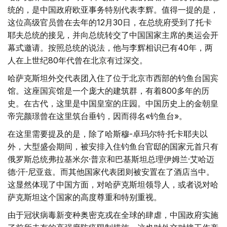
统的，是中国政府欧亚事务特别代表李辉。值得一提的是，
这位高级官员曾在去年的12月30日，在总统府受到了托卡
耶夫总统的接见，并向总统转交了中国国家主席的奥运会开
幕式邀请。按照总统的说法，他与李辉相识已有40年，两
人在上世纪80年代曾在北京有过深交。
哈萨克斯坦外交代表团入住了位于北京市西部的钓鱼台国宾
馆。这座国宾馆是一个庞大的建筑群，有着800多年的历
史。在古代，这里是中国皇室的庄园。中国历史上的金朝皇
帝完颜璟曾在这里筑台垂钓，因而得名«钓鱼台»。
在这里需要提及的是，除了哈斯穆-卓玛尔特·托卡耶夫以
外，大型盛会期间，被安排入住钓鱼台官邸的国家元首只有
俄罗斯总统弗拉基米尔·普京和巴基斯坦总理伊姆兰·艾哈迈
德·汗·尼亚兹。而其他国家代表团则被安置在了酒店当中。
这显然体现了中国方面，对哈萨克斯坦领导人，或者说对哈
萨克斯坦这个国家的高度尊重和特别重视。
由于冠状病毒新变种奥密克戎在全球的肆虐，中国政府实施