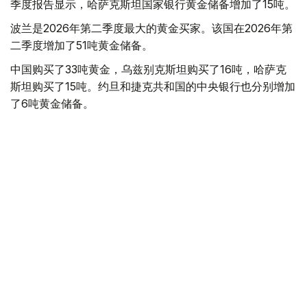
季度报告显示，哈萨克斯坦国家银行黄金储备增加了15吨。
波兰是2026年第二季度最大的黄金买家。该国在2026年第
二季度增加了51吨黄金储备。
中国购买了33吨黄金，乌兹别克斯坦购买了16吨，哈萨克
斯坦购买了15吨。约旦和捷克共和国的中央银行也分别增加
了6吨黄金储备。
全球各国央行在第二季度共购买了约289吨黄金，比2025年
同期增长了62%。去年同期，黄金购买量约为178吨。
世界黄金协会称，黄金需求的增长受到地缘政治不确定性、
本季度贵金属价格下跌，以及各国寻求国际储备多元化等因
素的影响。
根据该协会进行的一项调查，89%的央行行长预计未来一
年全球黄金储备量将会增加。45%的受访者表示，他们的
国家计划增加黄金储备。