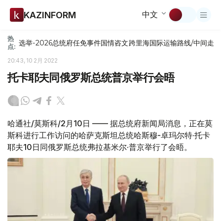
中文
KAZINFORM
热
选举-2026
总统府
任免
事件
国情咨文
跨里海国际运输路线/中间走
点:
20:43, 10 2月 2022
托卡耶夫同俄罗斯总统普京举行会晤
哈通社/莫斯科/2月10日 —— 据总统府新闻局消息，正在莫
斯科进行工作访问的哈萨克斯坦总统哈斯穆-卓玛尔特·托卡
耶夫10日同俄罗斯总统弗拉基米尔·普京举行了会晤。