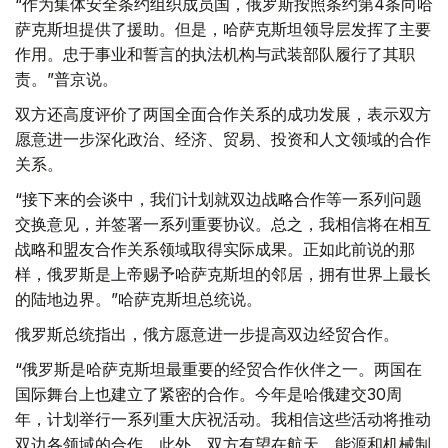
“作为集体安全条约组织成员国，俄罗斯按照条约第4条向哈
萨克斯坦提供了援助。但是，哈萨克斯坦领导层发挥了主要
作用。忠于事业和誓言的执法机构与武装部队履行了其职
责。”普京说。
双方还高度评价了两国全面合作关系的成功发展，表示双方
愿意进一步深化政治、经济、贸易、投资和人文领域的合作
关系。
“接下来的会谈中，我们计划就双边战略合作等一系列问题
交换意见，并签署一系列重要协议。总之，我相信将在相互
战略和盟友合作关系领域取得实际成果。正如此前说的那
样，俄罗斯是上帝赐予哈萨克斯坦的邻居，拥有世界上最长
的陆地边界。”哈萨克斯坦总统说。
俄罗斯总统指出，俄方愿意进一步提高双边经贸合作。
“俄罗斯是哈萨克斯坦最重要的经贸合作伙伴之一。两国在
国际舞台上也建立了紧密的合作。今年是哈俄建交30周
年，计划举行一系列重大庆祝活动。我相信这些活动将推动
双边各领域的合作。此外，双方有望在航天、能源和机械制