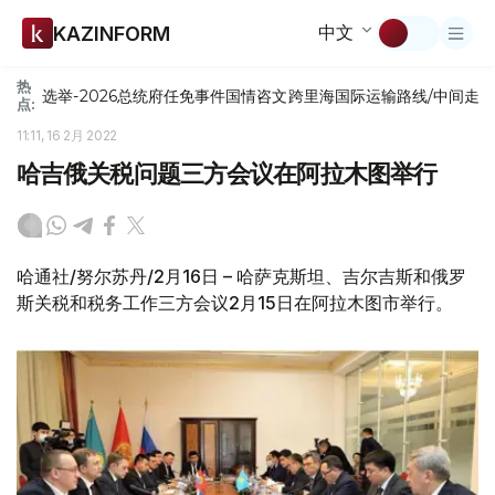
中文
KAZINFORM
热
选举-2026
总统府
任免
事件
国情咨文
跨里海国际运输路线/中间走
点:
11:11, 16 2月 2022
哈吉俄关税问题三方会议在阿拉木图举行
哈通社/努尔苏丹/2月16日 – 哈萨克斯坦、吉尔吉斯和俄罗
斯关税和税务工作三方会议2月15日在阿拉木图市举行。