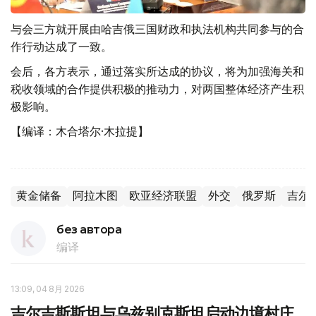
与会三方就开展由哈吉俄三国财政和执法机构共同参与的合
作行动达成了一致。
会后，各方表示，通过落实所达成的协议，将为加强海关和
税收领域的合作提供积极的推动力，对两国整体经济产生积
极影响。
【编译：木合塔尔·木拉提】
黄金储备
阿拉木图
欧亚经济联盟
外交
俄罗斯
吉尔
без автора
编译
13:09, 04 8月 2026
吉尔吉斯斯坦与乌兹别克斯坦启动边境村庄