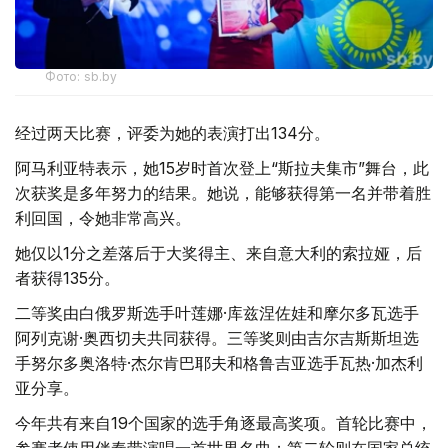
Фото: sb.by
经过两天比赛，评委为她的表演打出134分。
阿马利亚特表示，她15岁时首次登上“斯拉夫集市”舞台，此
次获奖是多年努力的结果。她说，能够获得第一名并带着胜
利回国，令她非常高兴。
她仅以1分之差落后于大奖得主、来自意大利的索拉娅，后
者获得135分。
二等奖由白俄罗斯选手叶莲娜·库兹涅佐娃和摩尔多瓦选手
阿列克谢·奥西切夫共同获得。三等奖则由吉尔吉斯斯坦选
手努尔多奥洛特·杰尔肯巴耶夫和格鲁吉亚选手瓦热·加杰利
亚分享。
今年共有来自19个国家的选手角逐最高奖项。首轮比赛中，