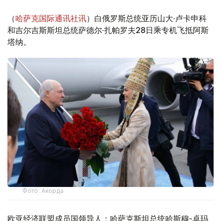
（
哈萨克国际通讯社讯
）白俄罗斯总统亚历山大·卢卡申科
和吉尔吉斯斯坦总统萨德尔·扎帕罗夫28日乘专机飞抵阿斯
塔纳。
Фото: Акорда
欧亚经济联盟成员国领导人：哈萨克斯坦总统哈斯穆-卓玛