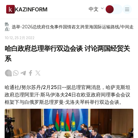
中文
KAZINFORM
热
选举-2026
总统府
任免
事件
国情咨文
跨里海国际运输路线/中间走
点:
10:12, 25 2月 2022
哈白政府总理举行双边会谈 讨论两国经贸关
系
哈通社/努尔苏丹/2月25日--据总理官网消息，哈萨克斯坦
政府总理阿里汗·斯马伊洛夫24日在欧亚政府间理事会会议
框架下与白俄罗斯总理罗曼·戈洛夫琴科举行双边会谈。