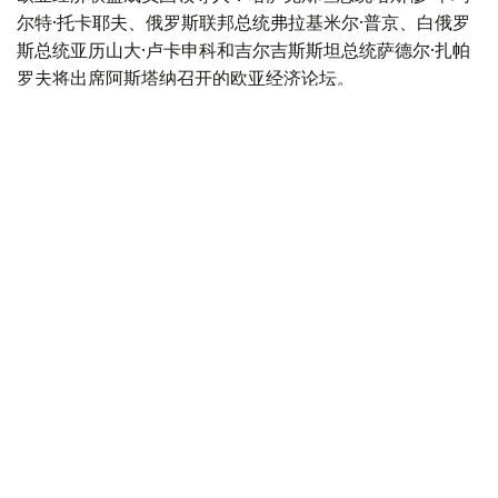
尔特·托卡耶夫、俄罗斯联邦总统弗拉基米尔·普京、白俄罗
斯总统亚历山大·卢卡申科和吉尔吉斯斯坦总统萨德尔·扎帕
罗夫将出席阿斯塔纳召开的欧亚经济论坛。
此外，各成员国领导人还将出席29日召开的欧亚经济委员
会最高理事会会议。