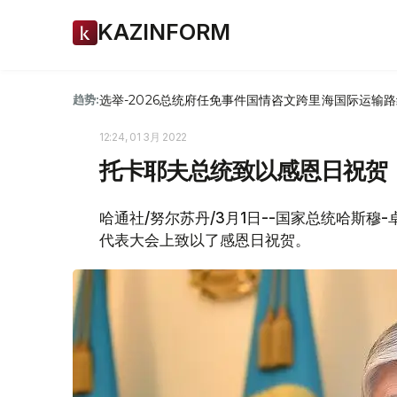
KAZINFORM
选举-2026
总统府
任免
事件
国情咨文
跨里海国际运输路
趋势:
12:24, 01 3月 2022
托卡耶夫总统致以感恩日祝贺
哈通社/努尔苏丹/3月1日--国家总统哈斯穆
代表大会上致以了感恩日祝贺。