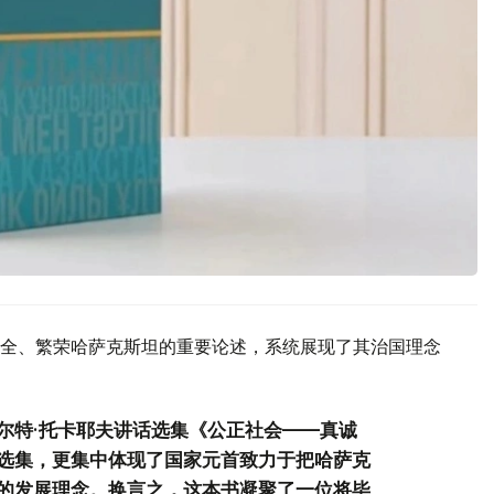
全、繁荣哈萨克斯坦的重要论述，系统展现了其治国理念
尔特·托卡耶夫讲话选集《公正社会——真诚
选集，更集中体现了国家元首致力于把哈萨克
的发展理念。换言之，这本书凝聚了一位将毕