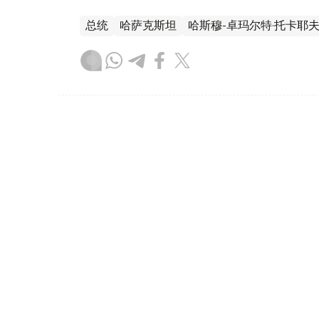
总统
哈萨克斯坦
哈斯穆-卓玛尔特·托卡耶
叶尔兰 马赞
编译
17:13, 05 8月 2026
总统接见巴伊铁列克国有控股
（
哈萨克国际通讯社讯
）据总统府新闻局消息
巴伊铁列克国有控股公司董事会主席鲁斯塔姆