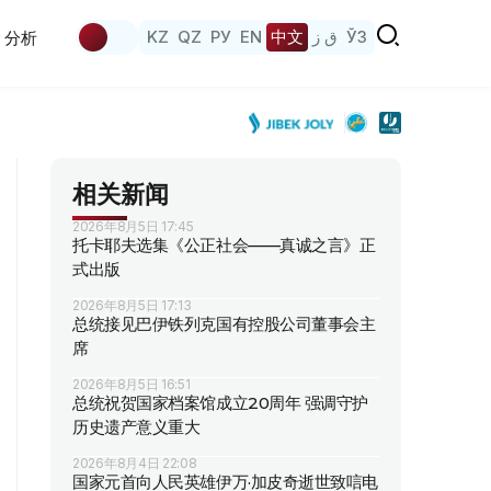
KZ
QZ
РУ
EN
中文
ق ز
ЎЗ
分析
相关新闻
2026年8月5日 17:45
托卡耶夫选集《公正社会——真诚之言》正
式出版
2026年8月5日 17:13
总统接见巴伊铁列克国有控股公司董事会主
席
2026年8月5日 16:51
总统祝贺国家档案馆成立20周年 强调守护
历史遗产意义重大
2026年8月4日 22:08
国家元首向人民英雄伊万·加皮奇逝世致唁电