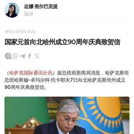
达娜 努尔巴克提
编译
18:54, 07 8月 2026
国家元首向北哈州成立90周年庆典致贺信
（
哈萨克国际通讯社讯
）据总统府新闻局消息，哈萨克斯坦
总统哈斯穆-卓玛尔特·托卡耶夫7日向北哈萨克斯坦州成立
90周年庆典致贺信。