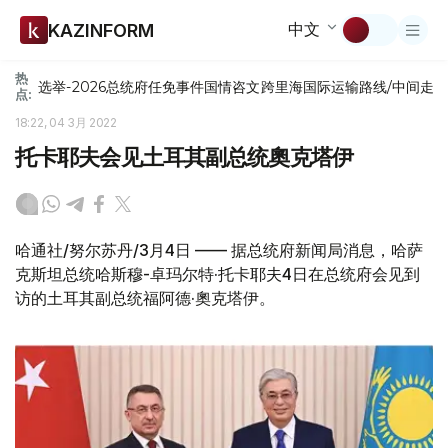
中文
KAZINFORM
热
选举-2026
总统府
任免
事件
国情咨文
跨里海国际运输路线/中间走
点:
18:22, 04 3月 2022
托卡耶夫会见土耳其副总统奧克塔伊
哈通社/努尔苏丹/3月4日 —— 据总统府新闻局消息，哈萨
克斯坦总统哈斯穆-卓玛尔特·托卡耶夫4日在总统府会见到
访的土耳其副总统福阿德·奧克塔伊。