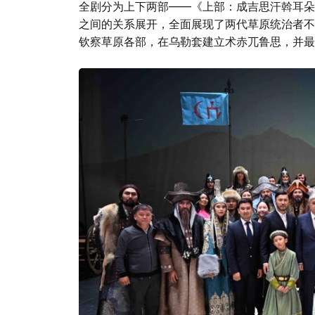
《术赤汗》于2023年6月在阿斯塔纳首演。
全剧分为上下两部——《上部：成吉思汗斡耳朵
之间的关系展开，全面展现了两代草原统治者不
钦察草原各部，在乌勒套建立术赤兀鲁思，并最