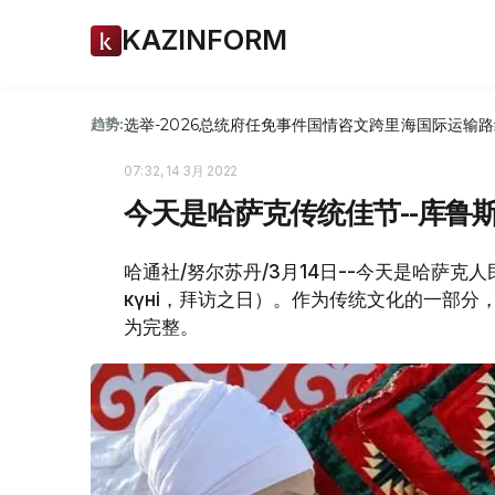
KAZINFORM
选举-2026
总统府
任免
事件
国情咨文
跨里海国际运输路
趋势:
07:32, 14 3月 2022
今天是哈萨克传统佳节--库鲁
哈通社/努尔苏丹/3月14日--今天是哈萨克人
күні，拜访之日）。作为传统文化的一部
为完整。