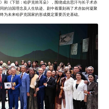
》和《下部：哈萨克斡耳朵》，围绕成吉思汗与长子术赤
同的治国理念及人生轨迹。剧中着重刻画了术赤如何凝聚
终为未来哈萨克国家的形成奠定重要历史基础。