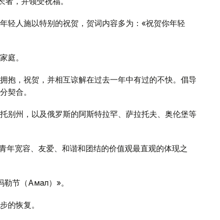
年长者，并领受祝福。
年轻人施以特别的祝贺，贺词内容多为：«祝贺你年轻
家庭。
拥抱，祝贺，并相互谅解在过去一年中有过的不快。倡导
分契合。
托别州，以及俄罗斯的阿斯特拉罕、萨拉托夫、奥伦堡等
育青年宽容、友爱、和谐和团结的价值观最直观的体现之
勒节（Амал）»。
步的恢复。