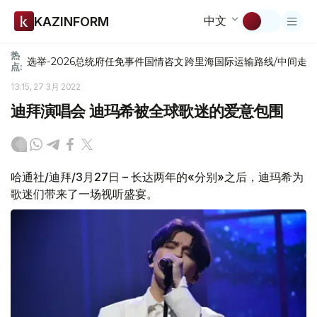
中文
KAZINFORM
热
选举-2026
总统府
任免
事件
国情咨文
跨里海国际运输路线/中间走
点:
13:15, 27 3月 2022
迪拜演唱会 迪玛希被全球歌迷的爱意包围
哈通社/迪拜/3月27日 – 长达两年的«分别»之后，迪玛希为
歌迷们带来了一场视听盛宴。