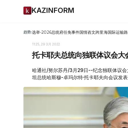
KAZINFORM
选举-2026
总统府
任免
事件
国情咨文
跨里海国际运输路
趋势:
11:25, 29 3月 2022
托卡耶夫总统向独联体议会大
哈通社/努尔苏丹/3月29日--纪念独联体议
坦总统哈斯穆-卓玛尔特·托卡耶夫向会议发