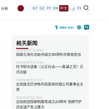
KZ
QZ
РУ
EN
中文
ق ز
ЎЗ
分析
相关新闻
2026年8月7日 18:54
国家元首向北哈州成立90周年庆典致贺信
2026年8月5日 17:45
托卡耶夫选集《公正社会——真诚之言》正
式出版
2026年8月5日 17:13
总统接见巴伊铁列克国有控股公司董事会主
席
2026年8月5日 16:51
总统祝贺国家档案馆成立20周年 强调守护
历史遗产意义重大