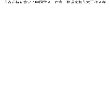
会议还特别肯定了中国学者、作家、翻译家和艺术工作者在
中国研究、推广阿拜创作所做的贡献。得益于他们多年来的
工作，这位伟大的哈萨克思想家的作品在中国受众中得到了
广泛传播。
圆桌会议最后，与会者强调，应进一步推动阿拜遗产的传
播，扩大两国科学界和文化界的交流合作，加强哈中两国之
间的文化和人文合作。
文化
哈萨克斯坦
木合塔尔 哈力木拉
编译
22:25, 10 8月 2026
哈萨克斯坦将拍卖价值12亿坚戈的羚羊角