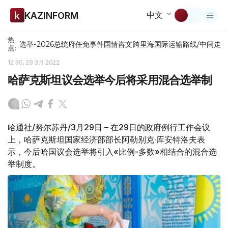
中文
KAZINFORM
热
选举-2026
总统府
任免
事件
国情咨文
跨里海国际运输路线/中间走
点:
12:30, 29 3月 2022
哈萨克斯坦议会选举今后将采用混合选举制
哈通社/努尔苏丹/3月29日 – 在29日的政府例行工作会议
上，哈萨克斯坦国家经济部部长阿勒别克·库安特洛夫表
示，今后哈国议会选举将引入«比例-多数»相结合的混合选
举制度。