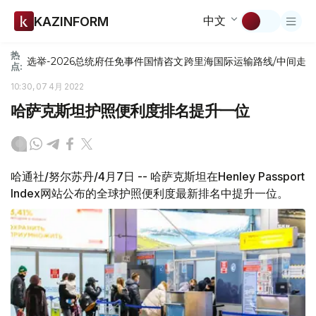
中文
KAZINFORM
热
选举-2026
总统府
任免
事件
国情咨文
跨里海国际运输路线/中间走
点:
10:30, 07 4月 2022
哈萨克斯坦护照便利度排名提升一位
哈通社/努尔苏丹/4月7日 -- 哈萨克斯坦在Henley Passport
Index网站公布的全球护照便利度最新排名中提升一位。