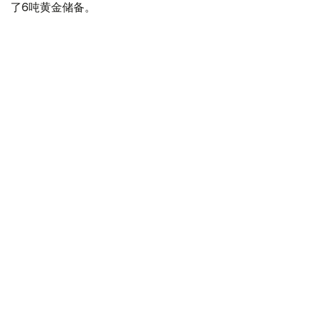
了6吨黄金储备。
全球各国央行在第二季度共购买了约289吨黄金，比2025年
同期增长了62%。去年同期，黄金购买量约为178吨。
世界黄金协会称，黄金需求的增长受到地缘政治不确定性、
本季度贵金属价格下跌，以及各国寻求国际储备多元化等因
素的影响。
根据该协会进行的一项调查，89%的央行行长预计未来一
年全球黄金储备量将会增加。45%的受访者表示，他们的
国家计划增加黄金储备。
黄金储备
哈萨克斯坦
经济
央行
金融
木合塔尔 哈力木拉
编译
12:31, 30 7月 2026