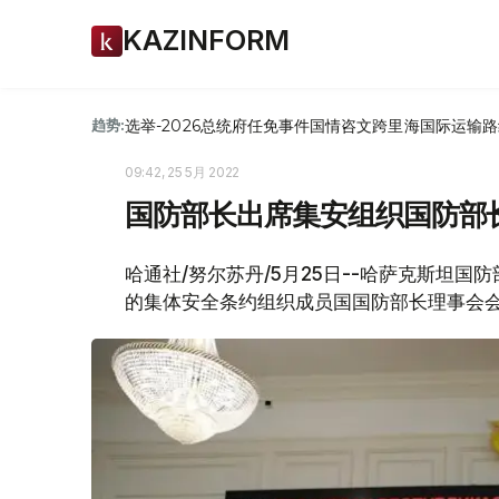
KAZINFORM
选举-2026
总统府
任免
事件
国情咨文
跨里海国际运输路
趋势:
09:42, 25 5月 2022
国防部长出席集安组织国防部
哈通社/努尔苏丹/5月25日--哈萨克斯坦国
的集体安全条约组织成员国国防部长理事会