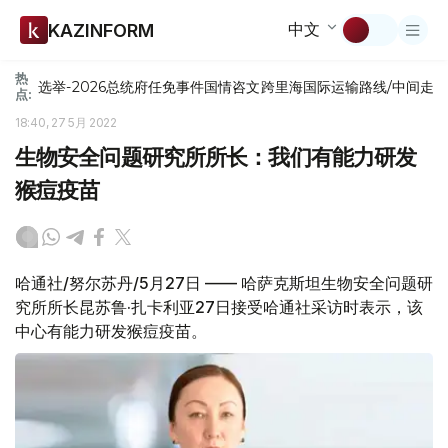
中文
KAZINFORM
热
选举-2026
总统府
任免
事件
国情咨文
跨里海国际运输路线/中间走
点:
18:40, 27 5月 2022
生物安全问题研究所所长：我们有能力研发
猴痘疫苗
哈通社/努尔苏丹/5月27日 —— 哈萨克斯坦生物安全问题研
究所所长昆苏鲁·扎卡利亚27日接受哈通社采访时表示，该
中心有能力研发猴痘疫苗。