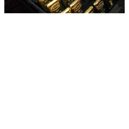
Фото: ӨзА
季度报告显示，哈萨克斯坦国家银行黄金储备增加了15吨。
波兰是2026年第二季度最大的黄金买家。该国在2026年第
二季度增加了51吨黄金储备。
中国购买了33吨黄金，乌兹别克斯坦购买了16吨，哈萨克
斯坦购买了15吨。约旦和捷克共和国的中央银行也分别增加
了6吨黄金储备。
全球各国央行在第二季度共购买了约289吨黄金，比2025年
同期增长了62%。去年同期，黄金购买量约为178吨。
世界黄金协会称，黄金需求的增长受到地缘政治不确定性、
本季度贵金属价格下跌，以及各国寻求国际储备多元化等因
素的影响。
根据该协会进行的一项调查，89%的央行行长预计未来一