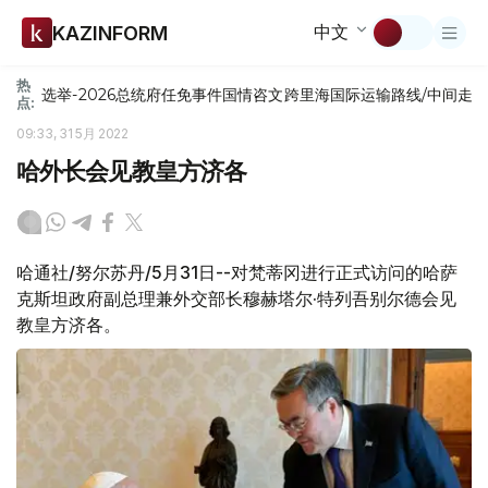
中文
KAZINFORM
热
选举-2026
总统府
任免
事件
国情咨文
跨里海国际运输路线/中间走
点:
09:33, 31 5月 2022
哈外长会见教皇方济各
哈通社/努尔苏丹/5月31日--对梵蒂冈进行正式访问的哈萨
克斯坦政府副总理兼外交部长穆赫塔尔·特列吾别尔德会见
教皇方济各。