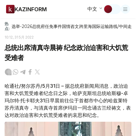
中文
KAZINFORM
热
选举-2026
总统府
任免
事件
国情咨文
跨里海国际运输路线/中间走
点:
10:12, 31 5月 2022
总统出席清真寺晨祷 纪念政治迫害和大饥荒
受难者
哈通社/努尔苏丹/5月31日 – 据总统府新闻局消息，政治迫
害和大饥荒受难者纪念日之际，哈萨克斯坦总统哈斯穆-卓
玛尔特·托卡耶夫31日早晨前往位于首都市中心的哈兹莱特
苏丹清真寺，与清真寺首席伊玛目一同念诵古兰经祷文，表
达对政治迫害和大饥荒受难者的哀思和纪念。