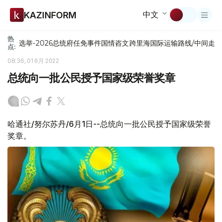
中文
KAZINFORM
热
选举-2026
总统府
任免
事件
国情咨文
跨里海国际运输路线/中间走
点:
08:36, 01 6月 2022
总统向一批公民授予国家级荣誉奖章
哈通社/努尔苏丹/6月1日--总统向一批公民授予国家级荣誉
奖章。