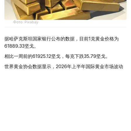
Фото: Pixabay
据哈萨克斯坦国家银行公布的数据，目前1克黄金价格为
61889.33坚戈。
相比一周前的61925.12坚戈，每克下跌35.79坚戈。
世界黄金协会数据显示，2026年上半年国际黄金市场波动
明显。今年1月，国际金价曾12次刷新历史纪录，最高升至
每金衡盎司5405美元；但到6月，金价一度回落至每金衡盎
司4002美元。
世界黄金协会表示，下半年黄金价格走势将主要受到地缘政
治局势、利率变化以及投资者市场情绪等因素影响。
在当前市场环境保持不变的情况下，预计到今年年底，国际
金价将围绕每金衡盎司4100美元上下约5%的区间波动。