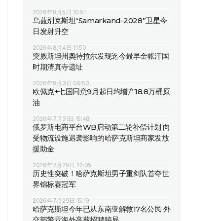
2026年8月5日 10:51
乌兹别克斯坦“Samarkand-2028”卫星今
日发射升空
2026年8月4日 11:50
突厥斯坦州奥特拉尔发现迄今最早金帐汗国
时期清真寺遗址
2026年8月3日 09:53
欧佩克+七国同意9月起日均增产18.8万桶原
油
2026年7月31日 15:48
俄罗斯电商平台WB启动第二轮补偿计划 向
受物流设施遇袭影响的哈萨克斯坦商家发放
援助金
2026年7月29日 22:05
历史性突破！哈萨克斯坦男子重剑队首夺世
界锦标赛冠军
2026年7月29日 15:19
哈萨克斯坦今年已从东南亚解救17名公民 外
交部警示海外高薪招聘骗局