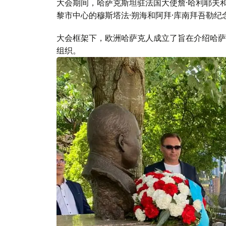
大会期间，哈萨克斯坦驻法国大使詹·哈利耶夫和
黎市中心的穆斯塔法·朔海和阿拜·库南拜吾勒
大会框架下，欧洲哈萨克人成立了旨在介绍哈萨
组织。