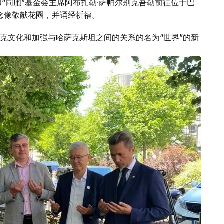
“同胞”基金会主席阿布扎勒·萨帕尔别克吾勒前往位于巴
纪念像敬献花圈，并诵经祈福。
克文化和加强与哈萨克斯坦之间的关系的名为“世界”的新