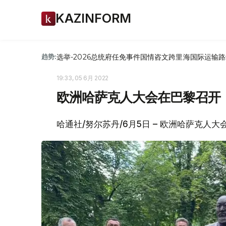
KAZINFORM
选举-2026
总统府
任免
事件
国情咨文
跨里海国际运输路
趋势:
19:33, 05 6月 2022
欧洲哈萨克人大会在巴黎召开
哈通社/努尔苏丹/6月5日 – 欧洲哈萨克人