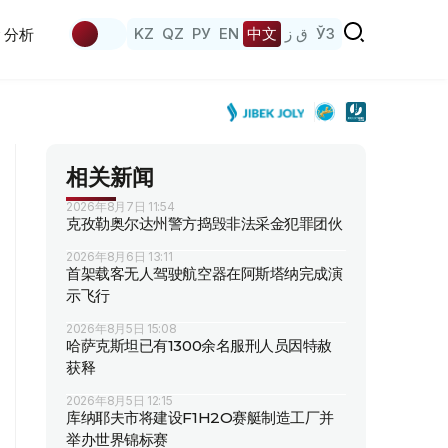
KZ
QZ
РУ
EN
中文
ق ز
ЎЗ
分析
相关新闻
2026年8月7日 11:54
克孜勒奥尔达州警方捣毁非法采金犯罪团伙
2026年8月6日 13:11
首架载客无人驾驶航空器在阿斯塔纳完成演
示飞行
2026年8月5日 15:08
哈萨克斯坦已有1300余名服刑人员因特赦
获释
2026年8月5日 12:15
库纳耶夫市将建设F1H2O赛艇制造工厂并
举办世界锦标赛