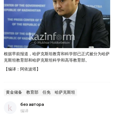
根据早前报道，哈萨克斯坦教育和科学部已正式被分为哈萨
克斯坦教育部和哈萨克斯坦科学和高等教育部。
【编译：阿依波塔】
黄金储备
教育部
任免
哈萨克斯坦
без автора
编译