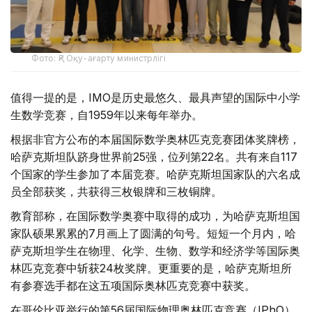
Фото: ҚР Оқу-ағарту министрлігі
值得一提的是，IMO是历史最悠久、最具声望的国际中小学
生数学竞赛，自1959年以来每年举办。
根据非官方公布的本届国际数学奥林匹克竞赛团体奖牌榜，
哈萨克斯坦队跻身世界前25强，位列第22名。共有来自117
个国家的学生参加了本届竞赛。哈萨克斯坦国家队的六名成
员全部获奖，共获得三枚银牌和三枚铜牌。
教育部称，在国际数学奥赛中取得的成功，为哈萨克斯坦国
家队硕果累累的7月画上了圆满的句号。短短一个月内，哈
萨克斯坦学生在物理、化学、生物、数学和经济学等国际奥
林匹克竞赛中斩获24枚奖牌。更重要的是，哈萨克斯坦所
有参赛选手都在这五项国际奥林匹克竞赛中获奖。
在哥伦比亚举行的第56届国际物理奥林匹克竞赛（I​​PhO）