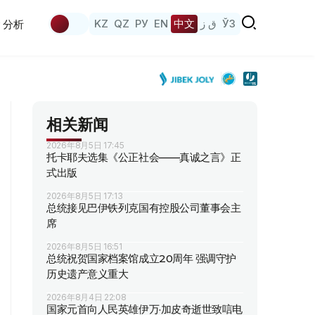
KZ
QZ
РУ
EN
中文
ق ز
ЎЗ
分析
相关新闻
2026年8月5日 17:45
托卡耶夫选集《公正社会——真诚之言》正
式出版
2026年8月5日 17:13
总统接见巴伊铁列克国有控股公司董事会主
席
2026年8月5日 16:51
总统祝贺国家档案馆成立20周年 强调守护
历史遗产意义重大
2026年8月4日 22:08
国家元首向人民英雄伊万·加皮奇逝世致唁电