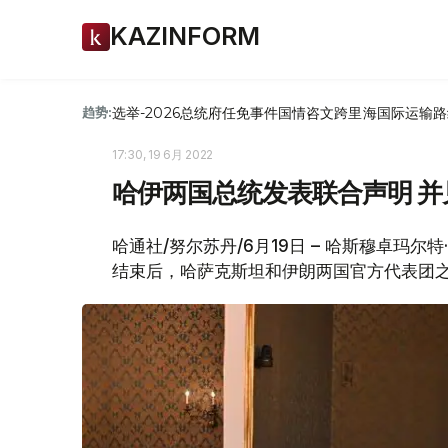
KAZINFORM
选举-2026
总统府
任免
事件
国情咨文
跨里海国际运输路
趋势:
17:30, 19 6月 2022
哈伊两国总统发表联合声明 
哈通社/努尔苏丹/6月19日 – 哈斯穆卓玛
结束后，哈萨克斯坦和伊朗两国官方代表团