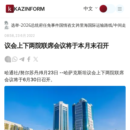
中文
KAZINFORM
热
选举-2026
总统府
任免
事件
国情咨文
跨里海国际运输路线/中间走
点:
08:58, 23 6月 2022
议会上下两院联席会议将于本月末召开
哈通社/努尔苏丹/6月23日 --哈萨克斯坦议会上下两院联席
会议将于6月30日召开。