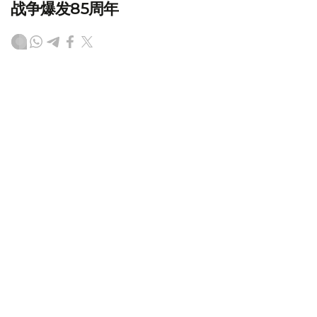
战争爆发85周年
（
哈萨克国际通讯社讯
）哈萨克斯坦议会马吉利斯（议会下
院）议长叶尔兰·霍沙诺夫率领议会代表团，在白俄罗斯布
列斯特市出席了以“伟大遗产——共同未来”为主题的纪念卫
国战争爆发85周年国际论坛。