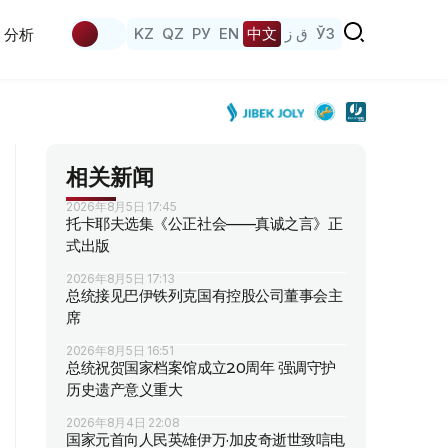
KZ
QZ
РУ
EN
中文
ق ز
ЎЗ
分析
相关新闻
2026年8月5日 17:45
托卡耶夫选集《公正社会——真诚之言》正
式出版
2026年8月5日 17:13
总统接见巴伊铁列克国有控股公司董事会主
席
2026年8月5日 16:51
总统祝贺国家档案馆成立20周年 强调守护
历史遗产意义重大
2026年8月4日 22:08
国家元首向人民英雄伊万·加皮奇逝世致唁电