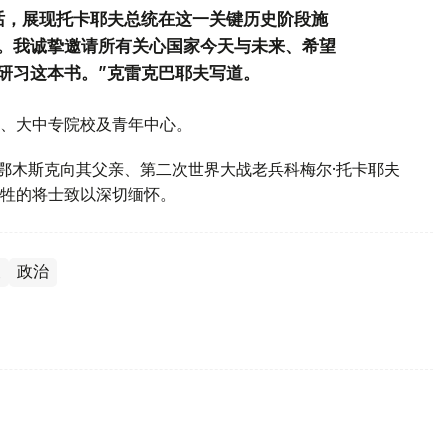
话，展现托卡耶夫总统在这一关键历史阶段施
。我诚挚邀请所有关心国家今天与未来、希望
研习这本书。”克雷克巴耶夫写道。
、大中专院校及青年中心。
斯鄂木斯克向其父亲、第二次世界大战老兵科梅尔·托卡耶夫
牲的将士致以深切缅怀。
夫
政治