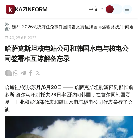
中文
KAZINFORM
热
选举-2026
总统府
任免
事件
国情咨文
跨里海国际运输路线/中间走
点:
17:40, 28 6月 2022
哈萨克斯坦核电站公司和韩国水电与核电公
司签署相互谅解备忘录
哈通社/努尔苏丹/6月28日 —— 哈萨克斯坦能源部副部长詹
多斯·努尔马汗别托夫28日率团访问韩国，在首尔同韩国贸
易、工业和能源部代表和韩国水电与核电公司代表举行了会
谈。