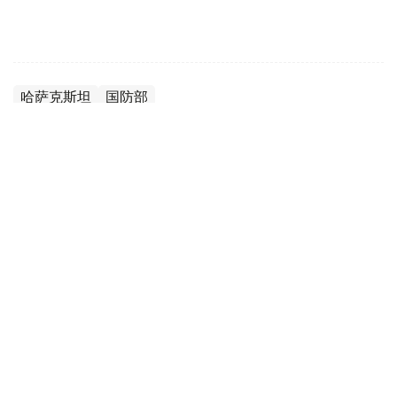
哈萨克斯坦
国防部
达娜 努尔巴克提
编译
12:35, 08 8月 2026
2036年前构建生物技术创新体系 哈萨克斯坦
发布发展战略草案
（哈萨克国际通讯社讯）哈萨克斯坦计划到2036年建立覆
盖科研创新、成果转化、产业应用全过程的生物技术发展体