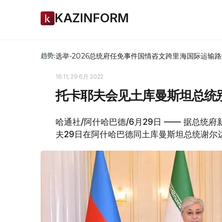
KAZINFORM
选举-2026
总统府
任免
事件
国情咨文
跨里海国际运输路
趋势:
16:11, 29 6月 2022
托卡耶夫会见土库曼斯坦总统
哈通社/阿什哈巴德/6月29日 —— 据总统
夫29日在阿什哈巴德同土库曼斯坦总统谢尔