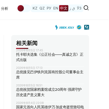
KZ
QZ
РУ
EN
中文
ق ز
ЎЗ
分析
相关新闻
2026年8月5日 17:45
托卡耶夫选集《公正社会——真诚之言》正
式出版
2026年8月5日 17:13
总统接见巴伊铁列克国有控股公司董事会主
席
2026年8月5日 16:51
总统祝贺国家档案馆成立20周年 强调守护
历史遗产意义重大
2026年8月4日 22:08
国家元首向人民英雄伊万·加皮奇逝世致唁电