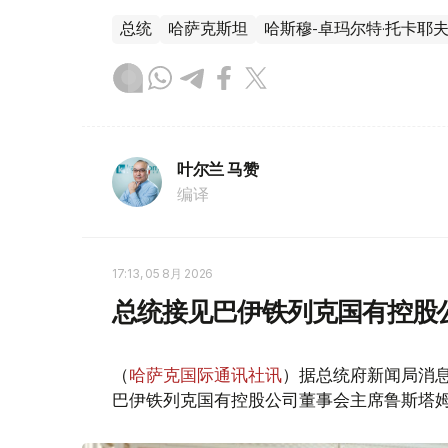
总统
哈萨克斯坦
哈斯穆-卓玛尔特·托卡耶
叶尔兰 马赞
编译
17:13, 05 8月 2026
总统接见巴伊铁列克国有控股
（
哈萨克国际通讯社讯
）据总统府新闻局消息
巴伊铁列克国有控股公司董事会主席鲁斯塔姆