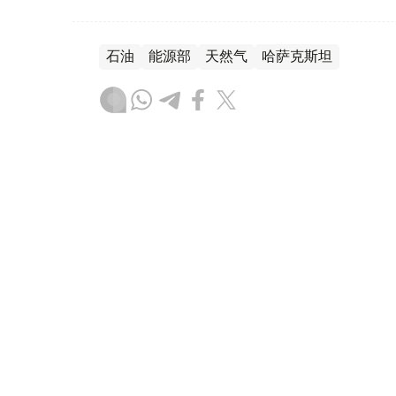
石油
能源部
天然气
哈萨克斯坦
叶尔兰 马赞
编译
21:49, 03 8月 2026
能源部长会见埃克森美孚上游
（
哈萨克国际通讯社讯
）据能源部消息，哈萨
美孚上游业务总裁丹·阿曼（Dan Ammann）