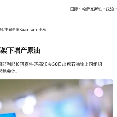
国际
哈萨克斯坦
政治
线/中间走廊
Kazinform-105
框架下增产原油
能源部副部长阿赛特·玛高沃夫30日出席石油输出国组织
视频会议。