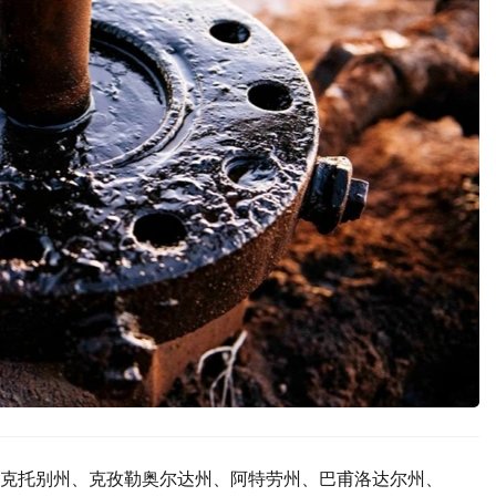
克托别州、克孜勒奥尔达州、阿特劳州、巴甫洛达尔州、