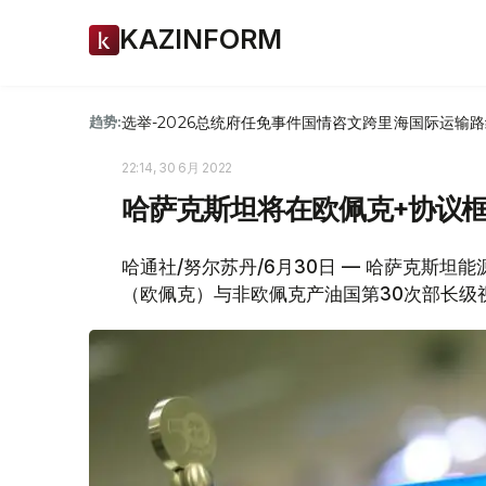
KAZINFORM
选举-2026
总统府
任免
事件
国情咨文
跨里海国际运输路
趋势:
22:14, 30 6月 2022
哈萨克斯坦将在欧佩克+协议
哈通社/努尔苏丹/6月30日 — 哈萨克斯坦
（欧佩克）与非欧佩克产油国第30次部长级