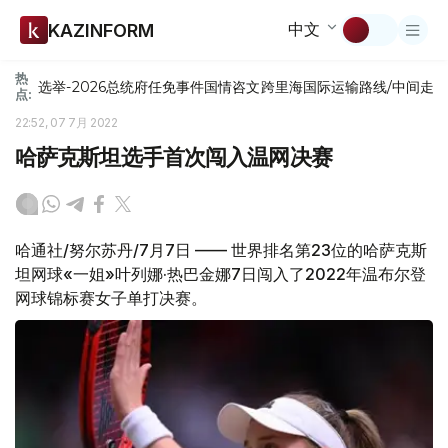
中文
KAZINFORM
热
选举-2026
总统府
任免
事件
国情咨文
跨里海国际运输路线/中间走
点:
22:52, 07 7月 2022
哈萨克斯坦选手首次闯入温网决赛
哈通社/努尔苏丹/7月7日 —— 世界排名第23位的哈萨克斯
坦网球«一姐»叶列娜·热巴金娜7日闯入了2022年温布尔登
网球锦标赛女子单打决赛。