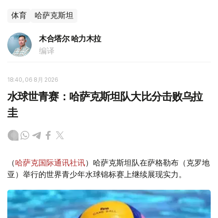
体育
哈萨克斯坦
木合塔尔 哈力木拉
编译
18:40, 06 8月 2026
水球世青赛：哈萨克斯坦队大比分击败乌拉
圭
（
哈萨克国际通讯社讯
）哈萨克斯坦队在萨格勒布（克罗地
亚）举行的世界青少年水球锦标赛上继续展现实力。